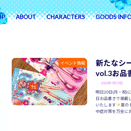
OP
ABOUT
CHARACTERS
GOODS INF
新たなシ
イベント情報
vol.3お
2026年7月19日
明日20日(月・祝)
日お品書きで掲載
いたします
夏の
中症対策を万全にお 