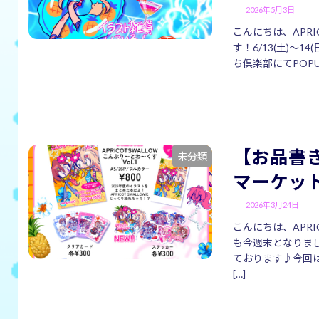
2026年5月3日
こんにちは、APRI
す！6/13(土)～
ち倶楽部にてPOP
【お品書
未分類
マーケッ
2026年3月24日
こんにちは、APRI
も今週末となりました
ております♪今回
[…]