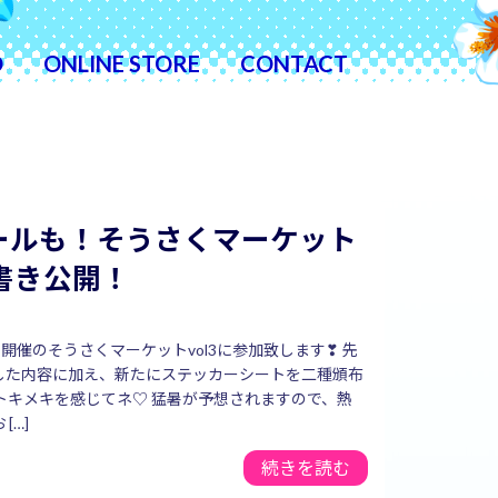
O
ONLINE STORE
CONTACT
ールも！そうさくマーケット
品書き公開！
に開催のそうさくマーケットvol3に参加致します❣ 先
した内容に加え、新たにステッカーシートを二種頒布
トキメキを感じてネ♡ 猛暑が予想されますので、熱
[…]
続きを読む