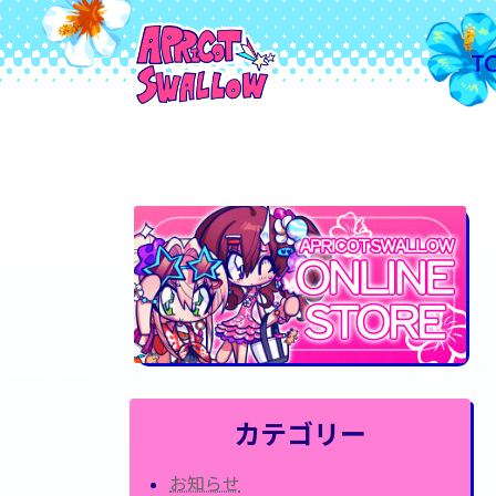
コ
ナ
ン
ビ
T
テ
ゲ
ン
ー
ツ
シ
へ
ョ
ス
ン
キ
に
ッ
移
プ
動
カテゴリー
お知らせ