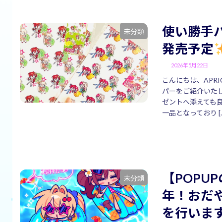
使い勝手
未分類
発売予定
2026年5月22日
こんにちは、APRI
パーをご紹介いた
ゼントへ添えても
一品となっており [
【POPU
未分類
年！おだや
を行いま