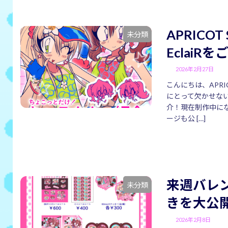
APRICOT
未分類
EclaiR
2026年2月27日
こんにちは、APRIC
にとって欠かせな
介！現在制作中に
ージも公 […]
来週バレン
未分類
きを大公
2026年2月8日