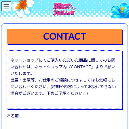
コ
ナ
ン
ビ
テ
ゲ
ン
ー
ツ
シ
へ
ョ
CONTACT
ス
ン
キ
に
ッ
移
プ
動
ネットショップ
にてご購入いただいた商品に関してのお問
い合わせは、ネットショップ内『CONTACT』よりお願い
いたします。
出展・出演等、お仕事のご相談につきましてはお気軽にお
問い合わせください。(時期や内容によってお受けできない
場合がございます。予めご了承ください。)
お名前