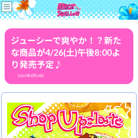
コ
ナ
ン
ビ
テ
ゲ
ン
ー
ツ
シ
へ
ョ
ジューシーで爽やか！？新た
ス
ン
キ
に
な商品が4/26(土)午後8:00よ
ッ
移
プ
動
り発売予定♪
2026年4月24日